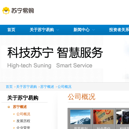
首页
关于苏宁易购
新闻中心
投资者关
首页
关于苏宁易购
苏宁概述
公司概况
>
>
>
公司概况
关于苏宁易购
苏宁概述
公司概况
发展历程
企业荣誉
愿景规划
社会责任
科技