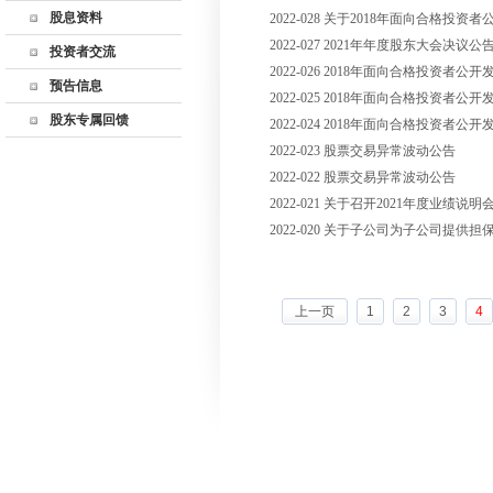
股息资料
2022-028 关于2018年面向合
监事会
历年利润分配
2022-027 2021年年度股东大会决议公
公司高管
投资者交流
股东回报规划
2022-026 2018年面向合格投
公司章程
联系方式
预告信息
2022-025 2018年面向合格投
公司制度
董秘邮箱
股东专属回馈
2022-024 2018年面向合格投
深交所互动易
2022-023 股票交易异常波动公告
网上说明会
2022-022 股票交易异常波动公告
投资者关系活动记录
2022-021 关于召开2021年度业绩说
表
2022-020 关于子公司为子公司提供担
上一页
1
2
3
4