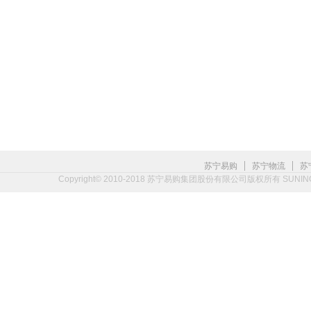
|
|
苏宁易购
苏宁物流
苏
Copyright© 2010-2018 苏宁易购集团股份有限公司版权所有 SUNING.CO