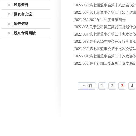
股息资料
2022-038 第七届监事会第十八次会议
监事会
历年利润分配
2022-037 第七届董事会第三十次会议
公司高管
投资者交流
股东回报规划
2022-036 2022年半年度业绩预告
公司章程
联系方式
预告信息
2022-035 关于公司第三期员工持股
公司制度
董秘邮箱
股东专属回馈
2022-034 第七届董事会第二十九次
深交所互动易
2022-033 关于2015年非公开
网上说明会
2022-032 第七届监事会第十七次会议
投资者关系活动记录
2022-031 第七届董事会第二十八次
表
2022-030 关于延期回复深圳证券交
上一页
1
2
3
4