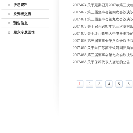
股息资料
2007-074 关于延期召开2007年第
监事会
历年利润分配
2007-072 第三届监事会第四次会议决
公司高管
投资者交流
股东回报规划
2007-071 第三届董事会第九次会议决
公司章程
联系方式
预告信息
2007-073 关于召开2007年第三次
公司制度
董秘邮箱
股东专属回馈
2007-070 关于终止收购大中电器事项
深交所互动易
2007-068 第三届董事会第八次会议决
网上说明会
2007-069 关于向江苏苏宁银河
投资者关系活动记录
2007-066 第三届董事会第七次会议决
表
2007-065 关于保荐代表人变动的公告
1
2
3
4
5
6