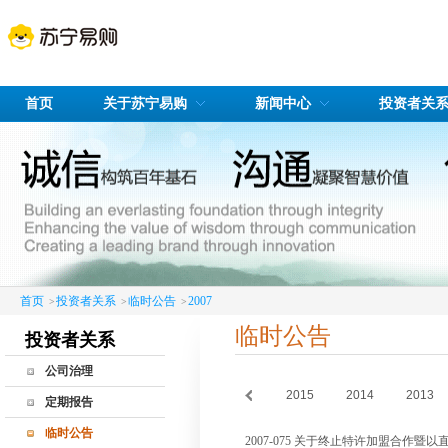
首页
关于苏宁易购
新闻中心
投资者关
首页
投资者关系
临时公告
2007
>
>
>
临时公告
投资者关系
公司治理
20
2019
2018
2017
2016
2015
2014
2013
公司治理简介
定期报告
股东会
临时公告
2007-075 关于终止特许加盟合作暨
董事会