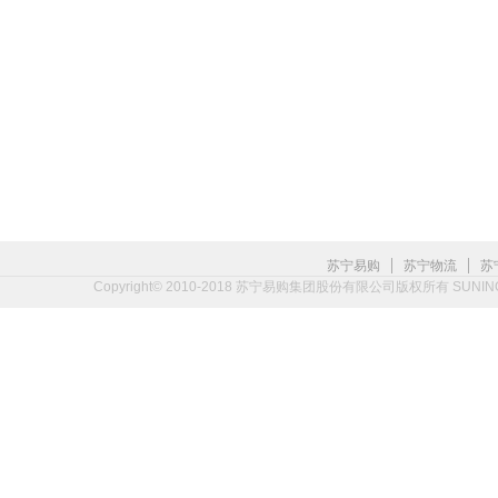
|
|
苏宁易购
苏宁物流
苏
Copyright© 2010-2018 苏宁易购集团股份有限公司版权所有 SUNING.CO