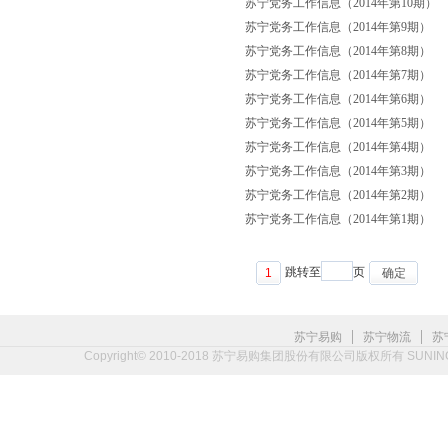
苏宁党务工作信息（2014年第10期）
苏宁党务工作信息（2014年第9期）
苏宁党务工作信息（2014年第8期）
苏宁党务工作信息（2014年第7期）
苏宁党务工作信息（2014年第6期）
苏宁党务工作信息（2014年第5期）
苏宁党务工作信息（2014年第4期）
苏宁党务工作信息（2014年第3期）
苏宁党务工作信息（2014年第2期）
苏宁党务工作信息（2014年第1期）
跳转至
页
1
确定
|
|
苏宁易购
苏宁物流
苏
Copyright© 2010-2018 苏宁易购集团股份有限公司版权所有 SUNING.CO