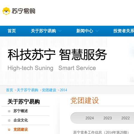
首页
关于苏宁易购
新闻中心
投资者关
首页
关于苏宁易购
党团建设
2014
>
>
>
党团建设
关于苏宁易购
苏宁概述
2024
2023
2022
公司概况
企业文化
发展历程
党团建设
苏宁党务工作信息（2014年第29期）
企业荣誉