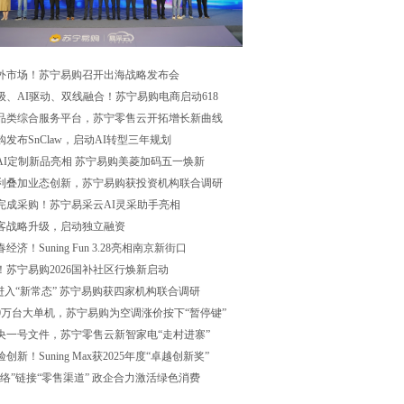
外市场！苏宁易购召开出海战略发布会
级、AI驱动、双线融合！苏宁易购电商启动618
品类综合服务平台，苏宁零售云开拓增长新曲线
发布SnClaw，启动AI转型三年规划
款AI定制新品亮相 苏宁易购美菱加码五一焕新
利叠加业态创新，苏宁易购获投资机构联合调研
完成采购！苏宁易采云AI灵采助手亮相
客战略升级，启动独立融资
经济！Suning Fun 3.28亮相南京新街口
场！苏宁易购2026国补社区行焕新启动
”进入“新常态” 苏宁易购获四家机构联合调研
00万台大单机，苏宁易购为空调涨价按下“暂停键”
央一号文件，苏宁零售云新智家电“走村进寨”
创新！Suning Max获2025年度“卓越创新奖”
网络”链接“零售渠道” 政企合力激活绿色消费