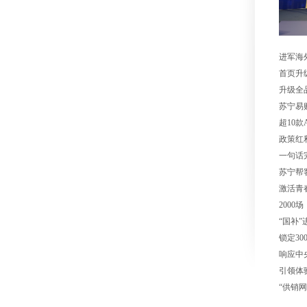
图片中心
视频中心
进军海
首页升
升级全
苏宁易购
超10
政策红
一句话
苏宁帮
激活青春
2000
“国补
锁定3
响应中
引领体验
“供销