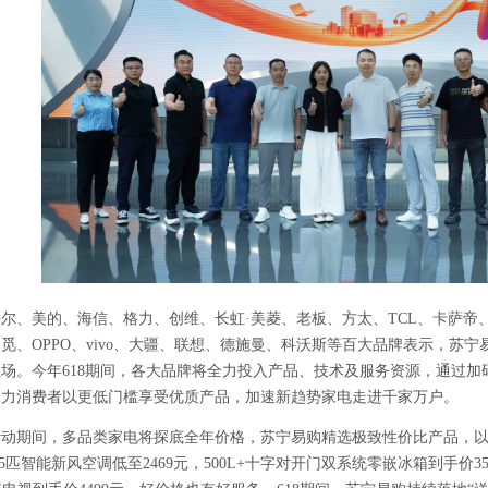
海尔、美的、海信、格力、创维、长虹·美菱、老板、方太、
TCL
、卡萨帝
追觅、
OPPO
、
vivo
、大疆、联想、德施曼、科沃斯等百大品牌表示，苏宁
主场。今年
618
期间，各大品牌将全力投入产品、技术及服务资源，通过加
助力消费者以更低门槛享受优质产品，加速新趋势家电走进千家万户。
活动期间，多品类家电将探底全年价格，苏宁易购精选极致性价比产品，
5
匹智能新风空调低至
2469
元，
500L+
十字对开门双系统零嵌冰箱到手价
3