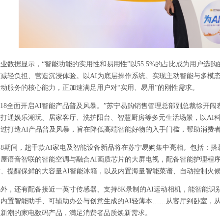
行业数据显示，“智能功能的实用性和易用性”以
55.5%
的占比成为用户选购
、减轻负担、营造沉浸体验。以
AI
为底层操作系统、实现主动智能与多模
动服务的核心能力，正加速满足用户对“实用、易用”的刚性需求。
18
全面开启
AI
智能产品普及风暴。”苏宁易购销售管理总部副总裁徐开闯
，打通娱乐潮玩、居家客厅、洗护阳台、智慧厨房等多元生活场景，以
AI
通过打造
AI
产品普及风暴，旨在降低高端智能好物的入手门槛，帮助消费
18期间，超千款
AI
家电及智能设备新品将在苏宁易购集中亮相。包括：搭
全屋语音智联的智能空调与融合
AI
画质芯片的大屏电视，配备智能护理程
材、提醒保鲜的大容量
AI
智能冰箱，以及内置海量智能菜谱、自动控制火
此外，还有配备接近一英寸传感器、支持
8K
录制的
AI
运动相机，能智能识
，内置智能助手、可辅助办公与创意生成的
AI
轻薄本……从客厅到卧室，
更新潮的家电数码产品，满足消费者品质焕新需求。