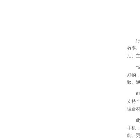
效率
活、主
“
6
好物
验。
6
支持
理食
手机
能、