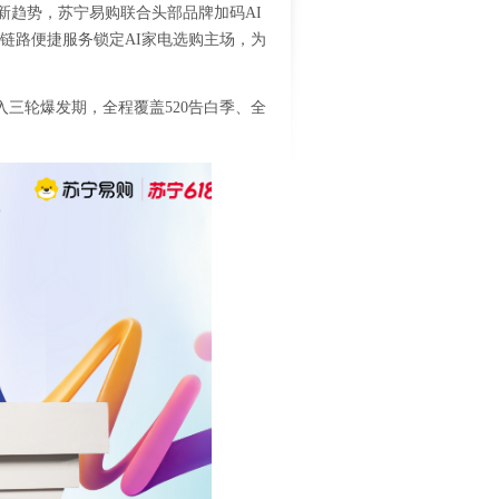
新趋势，苏宁易购联合头部品牌加码
AI
链路便捷服务锁定
AI
家电选购主场，为
入三轮爆发期，全程覆盖
520
告白季、全