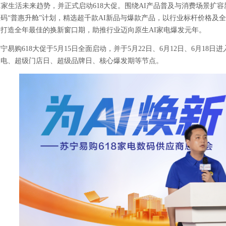
I
家生活未来趋势，并正式启动
618
大促。围绕
AI
产品普及与消费场景扩容
码“普惠升舱”计划，精选超千款
AI
新品与爆款产品，以行业标杆价格及全
者打造全年最佳的换新窗口期，助推行业迈向原生
AI
家电爆发元年。
苏宁易购
618
大促于
5
月
15
日全面启动，并于
5
月
22
日、
6
月
12
日、
6
月
18
日进
家电、超级门店日、超级品牌日、核心爆发期等节点。