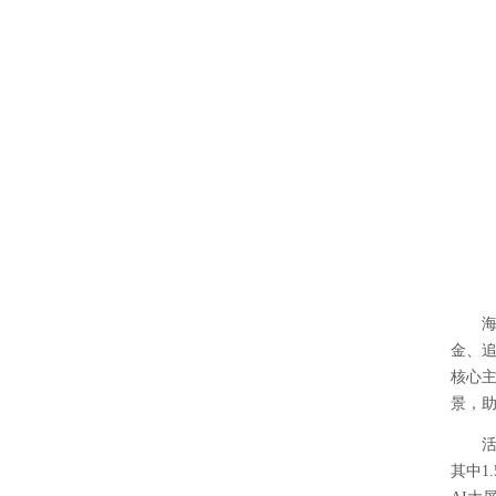
金、
核心
景，
其中
1.