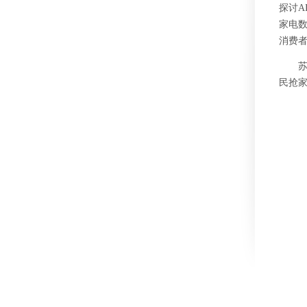
图片中心
探讨
A
视频中心
家电数
消费
民抢