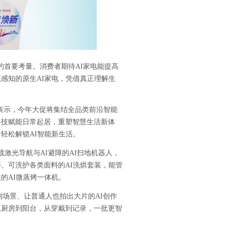
的首要考量。消费者期待
AI
家电能提高
态感知的原生
AI
家电，凭借真正理解生
表示，今年大促将集结全品类前沿智能
科技赋能日常起居，重塑智慧生活新体
者轻松解锁
AI
智能新生活。
载激光导航与
AI
避障的
AI
扫地机器人，
序、可洗护各类面料的
AI
洗烘套装，能管
候的
AI
微蒸烤一体机。
别场景、让普通人也拍出大片的
AI
创作
从厨房到阳台，从穿戴到记录，一批更智