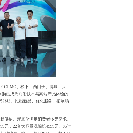
、
COLMO
、松下、西门子、博世、大
易购已成为前沿技术与高端产品体验的
码补贴、推出新品、优化服务、拓展场
以新供给、新底价满足消费者多元需求。
599
元，
22
套大容量洗碗机
4999
元、
85
吋