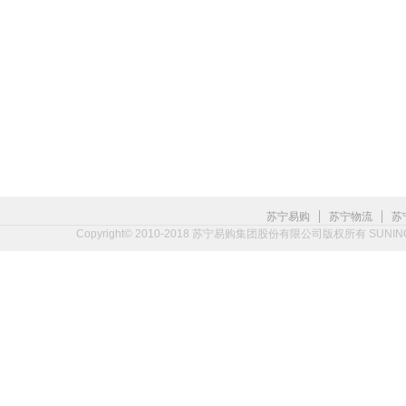
|
|
苏宁易购
苏宁物流
苏
Copyright© 2010-2018 苏宁易购集团股份有限公司版权所有 SUNING.CO