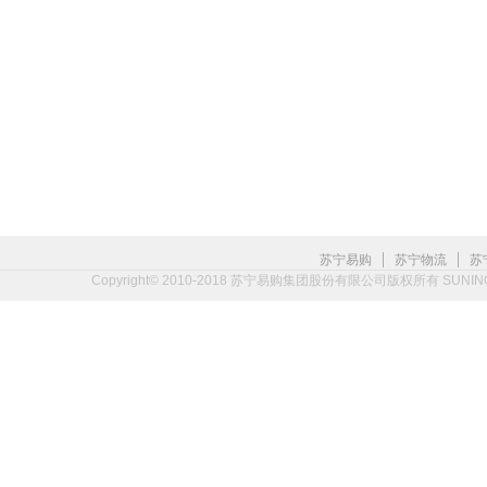
|
|
苏宁易购
苏宁物流
苏
Copyright© 2010-2018 苏宁易购集团股份有限公司版权所有 SUNING.CO