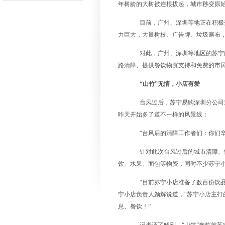
年树龄的大树被连根拔起，城市秒变原
目前，广州、深圳等地正在积极
力巨大，大量树枝、广告牌、垃圾遍布
对此，广州、深圳等地区的苏宁
路清障、提供餐饮物资支持和免费的市
“山竹”无情，小店有爱
台风过后，苏宁易购深圳分公司
昨天开始多了道不一样的风景线：
“台风后的清障工作者们：你们
针对此次台风过后的城市清障、
饮、水果、面包等物资，同时不少苏宁
“目前苏宁小店准备了数百份饮
宁小店负责人颜辉说道，
“
苏宁小店主打
息、餐饮！
”