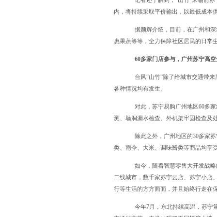
记者还了解到，“山竹”来临前
内，将持续采取平价输出，以最低成本
据颜辉介绍，目前，在广州和深
惠果蔬等等，全力保障社区居民的日常
60
多家门店参与，广州苏宁高空
台风
“
山竹
”
除了给城市交通带来
各种情况均有发生。
对此，苏宁易购广州地区
60
多家
测、墙洞漏水检查、外机架牢固检查及
除此之外，广州地区的
30
多家苏
类、雨伞、大米、调味酱类等商品均享
如今，随着智慧零售大开发战略
二线城市，数千家苏宁云店、苏宁小店
行等生活的方方面面，并且始终行走在
今年
7
月，东北持续高温，苏宁