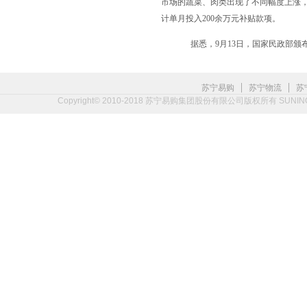
市场的蔬菜、肉类出现了不同幅度上涨
计单月投入
200
余万元补贴款项。
据悉，
9
月
13
日，国家民政部颁
|
|
苏宁易购
苏宁物流
苏
Copyright© 2010-2018 苏宁易购集团股份有限公司版权所有 SUNING.CO