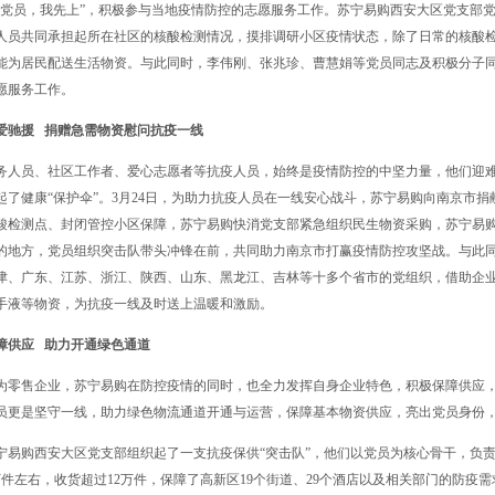
是党员，我先上”，积极参与当地疫情防控的志愿服务工作。苏宁易购西安大区党支部
人员共同承担起所在社区的核酸检测情况，摸排调研小区疫情状态，除了日常的核酸
能为居民配送生活物资。与此同时，李伟刚、张兆珍、曹慧娟等党员同志及积极分子
愿服务工作。
爱驰援 捐赠急需物资慰问抗疫一线
务人员、社区工作者、爱心志愿者等抗疫人员，始终是疫情防控的中坚力量，他们迎
起了健康“保护伞”。3月24日，为助力抗疫人员在一线安心战斗，苏宁易购向南京市
酸检测点、封闭管控小区保障，苏宁易购快消党支部紧急组织民生物资采购，苏宁易
的地方，党员组织突击队带头冲锋在前，共同助力南京市打赢疫情防控攻坚战。与此
津、广东、江苏、浙江、陕西、山东、黑龙江、吉林等十多个省市的党组织，借助企
手液等物资，为抗疫一线及时送上温暖和激励。
障供应 助力开通绿色通道
为零售企业，苏宁易购在防控疫情的同时，也全力发挥自身企业特色，积极保障供应
员更是坚守一线，助力绿色物流通道开通与运营，保障基本物资供应，亮出党员身份
宁易购西安大区党支部组织起了一支抗疫保供“突击队”，他们以党员为核心骨干，负
0万件左右，收货超过12万件，保障了高新区19个街道、29个酒店以及相关部门的防疫需