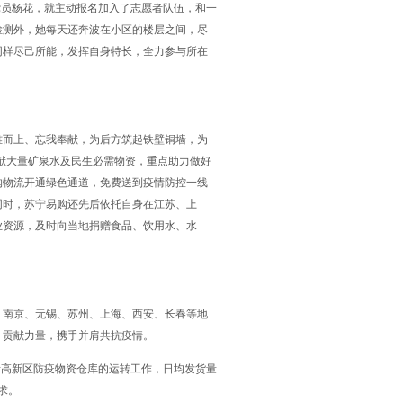
党员杨花，就主动报名加入了志愿者队伍，和一
检测外，她每天还奔波在小区的楼层之间，尽
同样尽己所能，发挥自身特长，全力参与所在
难而上、忘我奉献，为后方筑起铁壁铜墙，为
捐献大量矿泉水及民生必需物资，重点助力做好
购物流开通绿色通道，免费送到疫情防控一线
同时，苏宁易购还先后依托自身在江苏、上
业资源，及时向当地捐赠食品、饮用水、水
，南京、无锡、苏州、上海、西安、长春等地
，贡献力量，携手并肩共抗疫情。
责高新区防疫物资仓库的运转工作，日均发货量
求。