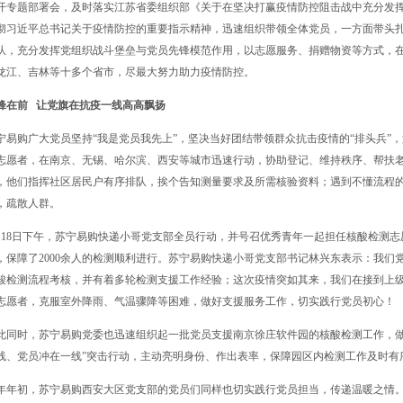
开专题部署会，及时落实江苏省委组织部《关于在坚决打赢疫情防控阻击战中充分发
彻习近平总书记关于疫情防控的重要指示精神，迅速组织带领全体党员，一方面带头
队，充分发挥党组织战斗堡垒与党员先锋模范作用，以志愿服务、捐赠物资等方式，
龙江、吉林等十多个省市，尽最大努力助力疫情防控。
锋在前 让党旗在抗疫一线高高飘扬‍
宁易购广大党员坚持“我是党员我先上”，坚决当好团结带领群众抗击疫情的“排头兵”
志愿者，在南京、无锡、哈尔滨、西安等城市迅速行动，协助登记、维持秩序、帮扶
，他们指挥社区居民户有序排队，挨个告知测量要求及所需核验资料；遇到不懂流程
，疏散人群。
月18日下午，苏宁易购快递小哥党支部全员行动，并号召优秀青年一起担任核酸检测志
，保障了2000余人的检测顺利进行。苏宁易购快递小哥党支部书记林兴东表示：我们
酸检测流程考核，并有着多轮检测支援工作经验；这次疫情突如其来，我们在接到上
志愿者，克服室外降雨、气温骤降等困难，做好支援服务工作，切实践行党员初心！
此同时，苏宁易购党委也迅速组织起一批党员支援南京徐庄软件园的核酸检测工作，做
线、党员冲在一线”突击行动，主动亮明身份、作出表率，保障园区内检测工作及时有
年年初，苏宁易购西安大区党支部的党员们同样也切实践行党员担当，传递温暖之情。