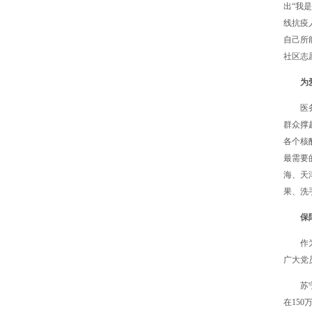
出“我
线抗疫
自己所
社区志
为
医
群众撑
各个核
最需要
海、天
果、洗
保
作
广大党
苏
在15