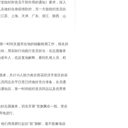
挥党组织和党员干部作用的通知》要求，深入
扎实做好自身疫情防控，另一方面组织党员抗
在江苏、上海、天津、广东、浙江、陕西、山
，第一时间支援所在地的核酸检测工作，报名担
老幼，用实际行动践行党员担当：在志愿服务
的老年人，也反复地解释，看到扎堆人员，积
愿者，共计16人助力南京雨花经济开发区的采
党员同志在平日里已经做好充分准备，全员通
级通知后，第一时间组织党员同志以及优秀青
好志愿服务，切实开展“党旗飘在一线、堡垒
序地进行。
他们用肩膀扛起抗“疫”旗帜，毫不犹豫地说