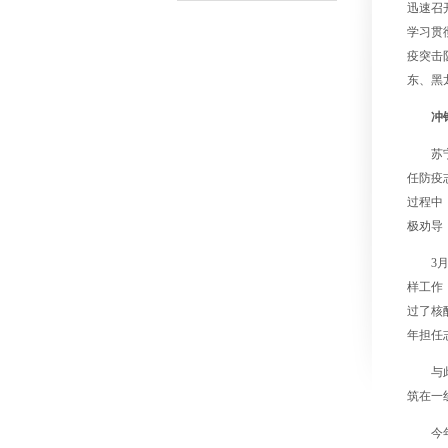
迅速召
学习贯
疫突击
东、黑
冲
苏
任防疫
过程中
极劝导
3
样工作
过了核
年担任
与
筑在一
今