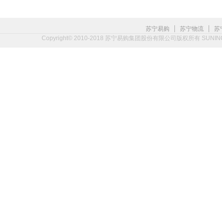
|
|
苏宁易购
苏宁物流
苏
Copyright© 2010-2018 苏宁易购集团股份有限公司版权所有 SUNING.CO